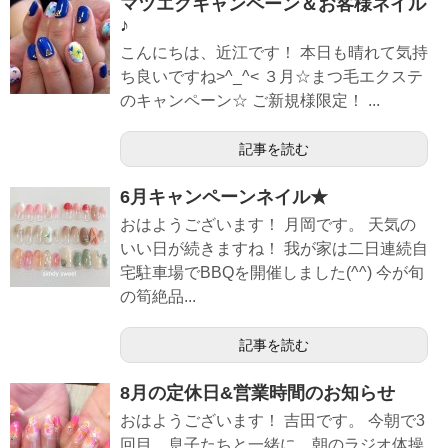
マツエクキャンペーン＆お客様ネイル
♪
こんにちは、近江です！ 本日も晴れて気持
ち良いですね>^_^< ３月☆まつ毛エクステ
のキャンペーン☆ ご新規様限定！ ...
記事を読む
6月キャンペーンネイル★
おはようございます！ 月岡です。 天気の
いい日が続きますね！ 我が家は二日連続自
宅駐車場でBBQを開催しました(^^) 今が旬
の筍絶品...
記事を読む
8月の定休日&営業時間のお知らせ
おはようございます！ 吉田です。 今朝で3
回目、息子たちと一緒に、朝のラジオ体操