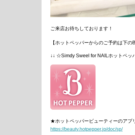
ご来店お待ちしております！
【ホットペッパーからのご予約は下のB
↓↓ ☆Simdy Sweel for NAILホット
★ホットペッパービューティーのアプ
https://beauty.hotpepper.jp/doc/sp/