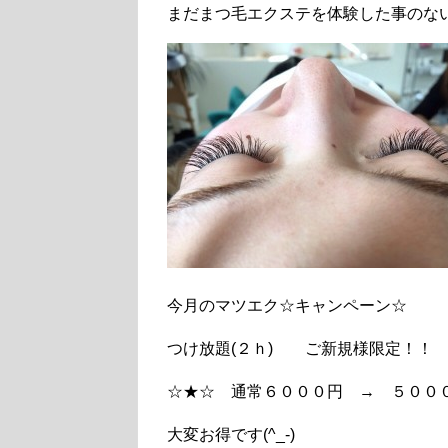
まだまつ毛エクステを体験した事のな
今月のマツエク☆キャンペーン☆
つけ放題(２ｈ) ご新規様限定！！
☆★☆ 通常６０００円 → ５０００
大変お得です(^_-)