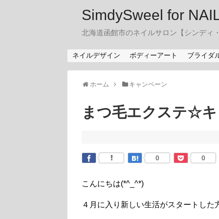
SimdySweel for NA
北海道函館市のネイルサロン【シンディ
ネイルデザイン
ボディーアート
ブライダ
ホーム
キャンペーン
まつ毛エクステ☆キ
0
0
こんにちは(*^_^*)
４月に入り新しい生活がスタートした