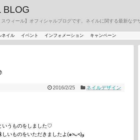
IL BLOG
・スウィール】オフィシャルブログです。ネイルに関する最新なデ
ルネイル
イベント
インフォメーション
キャンペーン
♪
2016/2/25
ネイルデザイン
というものをしました♡
急に決まった為、来れる方で集まり美味しいものをいただきましたよ(๑˃̵ᴗ˂̵)و