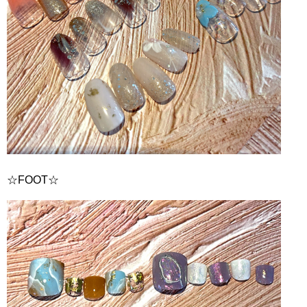
☆FOOT☆